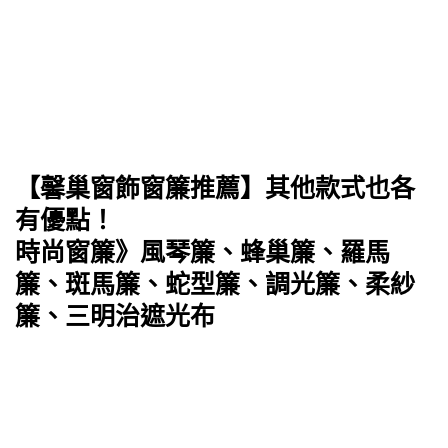
【馨巢窗飾窗簾推薦】其他款式也各
有優點！
時尚窗簾》風琴簾、蜂巢簾、羅馬
簾、斑馬簾、蛇型簾、調光簾、​​柔紗
簾、三明治遮光布