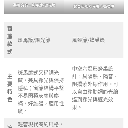
馨巢窗飾－斑馬簾/調光簾
馨巢窗飾
風琴簾／蜂巢簾
窗
簾
斑馬簾/調光簾
風琴簾/蜂巢簾
款
式
中空六邊形蜂巢設
斑馬簾式又稱調光
主
計，具隔熱、隔音、
簾，兼具採光與保持
要
阻擋紫外線作用。可
隱私；窗簾結構平整
特
以自由移動調節光線
不易囤積灰塵與塵
色
達到採光與遮光效
蟎，好維護，適用性
果。
廣。
輕奢現代簡約風格，