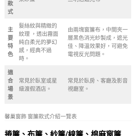
款
式
髮絲紋與精緻的
主
由兩塊窗簾布，中間夾一
紋理 ，透出霧面
要
層黑色消光紗製成，遮光
純白柔光的夢幻
特
佳、降溫效果好，可避免
感，經典不過
色
電視反光問題。
時。
適
合
常見於臥室或星
常見於臥房、客廳及影音
場
級渡假酒店。
視廳室。
景
馨巢窗飾 窗簾款式介紹一覽表
捲簾、布簾、紗簾/線簾、棉麻窗簾