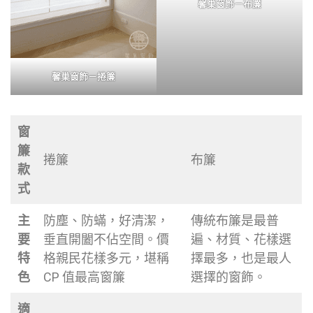
馨巢窗飾－布簾
馨巢窗飾－捲簾
窗
簾
捲簾
布簾
款
式
主
防塵、防蟎，好清潔，
傳統布簾是最普
要
垂直開闔不佔空間。價
遍、材質、花樣選
特
格親民花樣多元，堪稱
擇最多，也是最人
色
CP 值最高窗簾
選擇的窗飾。
適