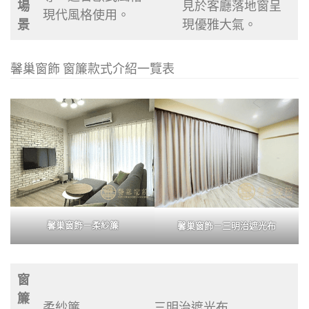
場
見於客廳落地窗呈
現代風格使用。
景
現優雅大氣。
馨巢窗飾 窗簾款式介紹一覽表
馨巢窗飾－柔紗簾
馨巢窗飾－三明治遮光布
窗
簾
柔紗簾
三明治遮光布