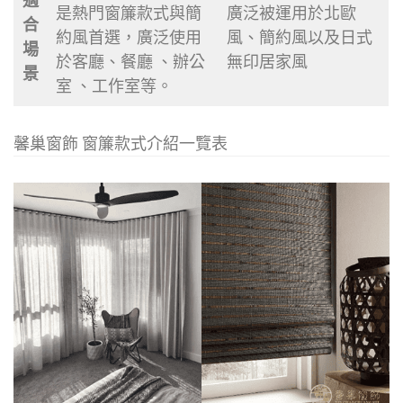
適
是熱門窗簾款式與簡
廣泛被運用於北歐
合
約風首選，廣泛使用
風、簡約風以及日式
場
於客廳、餐廳 、辦公
無印居家風
景
室 、工作室等。
馨巢窗飾 窗簾款式介紹一覽表