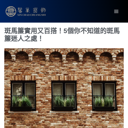
跳
Mai
至
Men
主
要
斑馬簾實用又百搭！5個你不知道的斑馬
內
簾迷人之處！
容