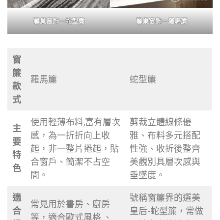
馨巢窗飾－蛇型簾
馨巢窗飾－羅馬簾
窗
簾
羅馬簾
蛇型簾
款
式
使用輕薄布料,富有層次
剪裁立體線條優
主
感，為一折折向上收
雅、布料多元搭配
要
起，非一整片捲起，貼
性強、收折後整齊
特
合窗戶、簡潔不占空
美觀別具層次感與
色
間。
垂墜度。
適
號稱窗簾界的選美
常見用於書房、廚房
合
皇后-蛇型簾，常做
等，適合歐式風格 、