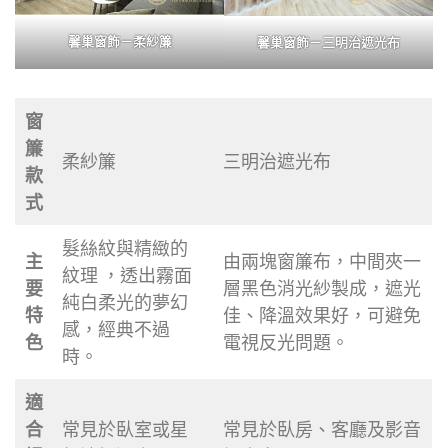
馨巢窗飾－柔紗簾
馨巢窗飾－三明治遮光布
窗
簾
柔紗簾
三明治遮光布
款
式
髮絲紋與精緻的
主
由兩塊窗簾布，中間夾一
紋理 ，透出霧面
要
層黑色消光紗製成，遮光
純白柔光的夢幻
特
佳、降溫效果好，可避免
感，經典不過
色
電視反光問題。
時。
適
合
常見於臥室或星
常見於臥房、客廳及影音