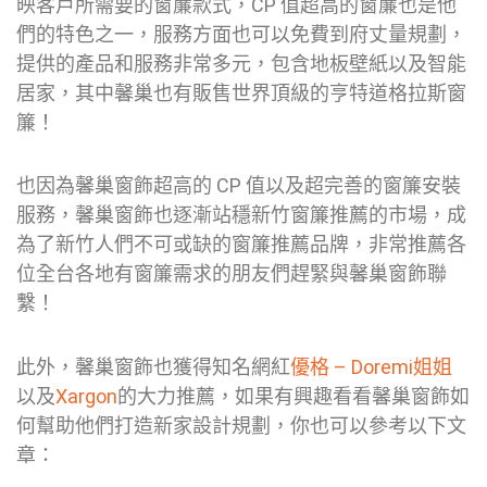
映客戶所需要的窗簾款式，CP 值超高的窗簾也是他
們的特色之一，服務方面也可以免費到府丈量規劃，
提供的產品和服務非常多元，包含地板壁紙以及智能
居家，其中馨巢也有販售世界頂級的亨特道格拉斯窗
簾！
也因為馨巢窗飾超高的 CP 值以及超完善的窗簾安裝
服務，馨巢窗飾也逐漸站穩新竹窗簾推薦的市場，成
為了新竹人們不可或缺的窗簾推薦品牌，非常推薦各
位全台各地有窗簾需求的朋友們趕緊與馨巢窗飾聯
繫！
此外，馨巢窗飾也獲得知名網紅
優格 – Doremi姐姐
以及
Xargon
的大力推薦，如果有興趣看看馨巢窗飾如
何幫助他們打造新家設計規劃，你也可以參考以下文
章：