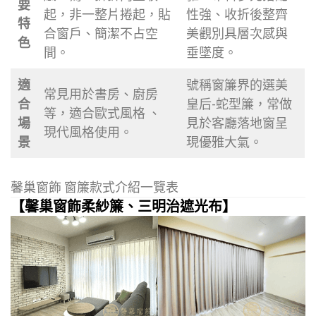
要
起，非一整片捲起，貼
性強、收折後整齊
特
合窗戶、簡潔不占空
美觀別具層次感與
色
間。
垂墜度。
適
號稱窗簾界的選美
常見用於書房、廚房
合
皇后-蛇型簾，常做
等，適合歐式風格 、
場
見於客廳落地窗呈
現代風格使用。
景
現優雅大氣。
馨巢窗飾 窗簾款式介紹一覽表
【馨巢窗飾柔紗簾、三明治遮光布】