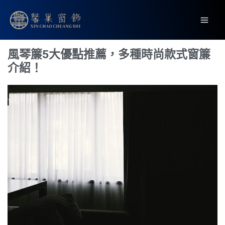
跳
Mai
至
Men
主
要
風琴簾5大優點推薦，多種時尚款式窗簾
內
介紹！
容