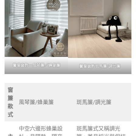
馨巢窗飾－風琴簾／蜂巢簾
馨巢窗飾斑馬簾/調光簾
窗
簾
風琴簾/蜂巢簾
斑馬簾/調光簾
款
式
中空六邊形蜂巢設
斑馬簾式又稱調光