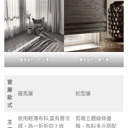
馨巢窗飾－蛇型簾
馨巢窗飾－羅馬簾
窗
簾
羅馬簾
蛇型簾
款
式
使用輕薄布料,富有層次
剪裁立體線條優
主
感，為一折折向上收
雅、布料多元搭配