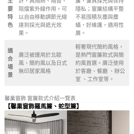
主
計，具隔熱、隔音、
簾，兼具採光與保持
要
阻擋紫外線作用。可
隱私；窗簾結構平整
特
以自由移動調節光線
不易囤積灰塵與塵
色
達到採光與遮光效
蟎，好維護，適用性
果。
廣。
輕奢現代簡約風格，
適
廣泛被運用於北歐
是熱門窗簾款式與簡
合
風、簡約風以及日式
約風首選。廣泛使用
場
無印居家風格
於客廳、餐廳 、辦公
景
室 、工作室等。
馨巢窗飾 窗簾款式介紹一覽表
【馨巢窗飾羅馬簾、蛇型簾】