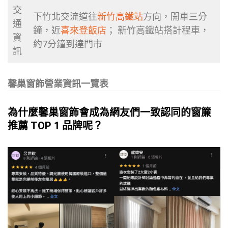
交
下竹北交流道往
新竹高鐵站
方向，開車三分
通
鐘，近
喜來登飯店
； 新竹高鐵站搭計程車，
資
約7分鐘到達門市
訊
馨巢窗飾營業資訊一覽表
為什麼馨巢窗飾會成為網友們一致認同的窗簾
推薦 TOP 1 品牌呢？