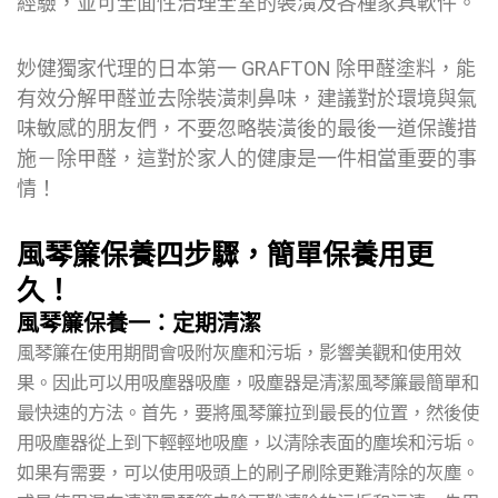
經驗，並可全面性治理全室的裝潢及各種家具軟件。
妙健獨家代理的日本第一 GRAFTON 除甲醛塗料，能
有效分解甲醛並去除裝潢刺鼻味，建議對於環境與氣
味敏感的朋友們，不要忽略裝潢後的最後一道保護措
施－除甲醛，這對於家人的健康是一件相當重要的事
情！
風琴簾保養四步驟，簡單保養用更
久！
風琴簾保養一：定期清潔
風琴簾在使用期間會吸附灰塵和污垢，影響美觀和使用效
果。因此可以用吸塵器吸塵，吸塵器是清潔風琴簾最簡單和
最快速的方法。首先，要將風琴簾拉到最長的位置，然後使
用吸塵器從上到下輕輕地吸塵，以清除表面的塵埃和污垢。
如果有需要，可以使用吸頭上的刷子刷除更難清除的灰塵。