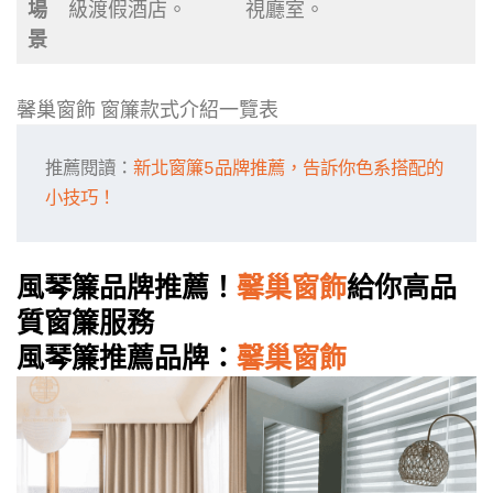
場
級渡假酒店。
視廳室。
景
馨巢窗飾 窗簾款式介紹一覽表
推薦閱讀：
新北窗簾5品牌推薦，告訴你色系搭配的
小技巧！
風琴簾品牌推薦！
馨巢窗飾
給你高品
質窗簾服務
風琴簾推薦品牌：
馨巢窗飾