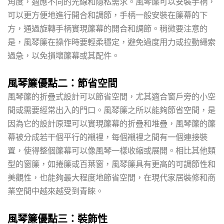
角度，適應不同的光線和隱私需求。風琴簾可以安裝手柄，
可以更方便地進行開合和調節，手柄一般安裝在簾幕的下
方，通過旋轉手柄實現簾幕的開合和調節。稍微要注意的
是，風琴簾在操作時要輕柔穩定，避免過度用力或拉動繩索
過急，以免損壞簾幕或其配件。
風琴簾優點二：節省空間
風琴簾的折疊式設計可以節省空間，尤其適合窗戶旁的小空
間或需要經常出入的門口。風琴簾之所以能夠節省空間，是
因為它的設計原理可以實現簾幕的折疊和堆疊，風琴簾的簾
幕被分成若干個平行的襯裡，每個襯裡之間有一個連接裝
置，使得整個簾幕可以像風琴一樣收縮或展開。相比其他類
型的窗簾，如捲簾或百葉窗，風琴簾具有更高的可調節性和
美觀性，也能夠最大程度地節省空間，在現代家居裝修和商
業空間中越來越受到青睞。
風琴簾優點三：裝飾性