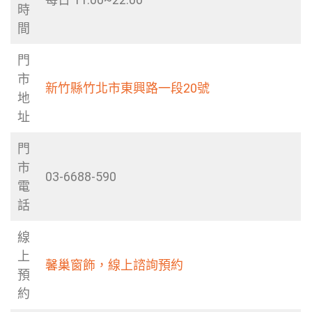
時
間
門
市
新竹縣竹北市東興路一段20號
地
址
門
市
03-6688-590
電
話
線
上
馨巢窗飾，線上諮詢預約
預
約