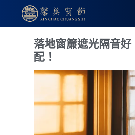
跳
至
主
要
內
落地窗簾遮光隔音好
容
配！