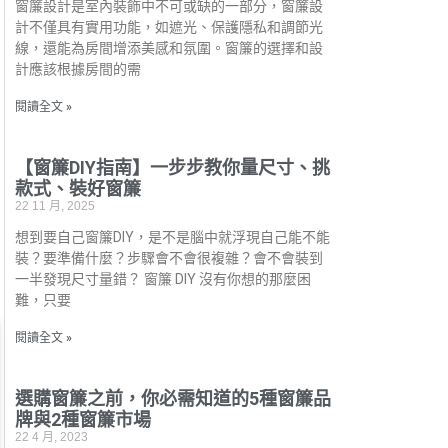
窗簾設計是室內裝飾中不可或缺的一部分，窗簾設
計不僅具有實用功能，如遮光、保護隱私和調節光
線，還能為房間增添美感和氛圍。窗簾的選擇和設
計應該根據房間的需
閱讀全文 »
【窗簾DIY指南】一步步教你量尺寸、挑
款式、裝好窗簾
22 11 月, 2025
想到要自己窗簾DIY，是不是腦中就浮現自己能不能
裝？要準備什麼？步驟會不會很複雜？會不會裝到
一半發現尺寸量錯？ 窗簾 DIY 沒有你想的那麼困
難，只要
閱讀全文 »
選購窗簾之前，你必需知道的5種窗簾品
牌與2種窗簾市場
22 4 月, 2023