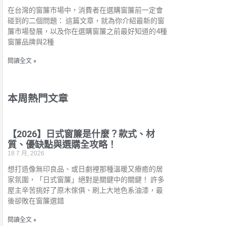
在台灣的窗簾市場中，消費者在選購窗簾前一定會
碰到的二個問題： 這篇文章，就為你介紹最新的窗
簾市場發展，以及你在選購窗簾之前最好知道的4種
窗簾品牌與2種
閱讀全文 »
本周熱門文章
【2026】日式窗簾是什麼？款式、材
質、優缺點與選購全攻略！
18 7 月, 2026
想打造像無印良品、或日劇裡那種溫暖又療癒的居
家氛圍，「日式窗簾」絕對是關鍵中的關鍵！ 許多
屋主辛苦挑好了原木傢俱、刷上大地色系油漆，最
後卻敗在窗簾選錯
閱讀全文 »