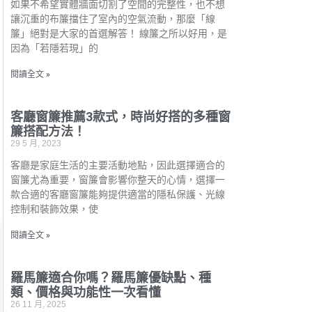
如果不希望實體牆面切割了空間的完整性，也不想
讓沉重的布簾擋住了室內的空氣流動，那麼「線
簾」絕對是大家的首選解答！ 線簾之所以好用，是
因為「若隱若現」的
閱讀全文 »
客廳窗簾推薦3款式，時尚好搭的多種窗
簾搭配方法！
29 5 月, 2023
客廳是家庭生活的主要活動地點，因此選擇適合的
窗簾尤為重要，窗簾會影響你整天的心情，選擇一
款合適的客廳窗簾能夠提供適當的隱私保護、光線
控制和裝飾效果，使
閱讀全文 »
羅馬簾適合你嗎？羅馬簾優缺點、種
類、價格與功能性一次看懂
26 11 月, 2025