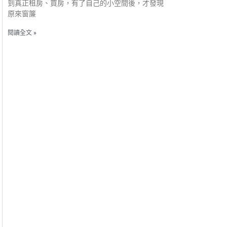
到真正租房、買房，有了自己的小空間後，才發現
原來窗簾
閱讀全文 »