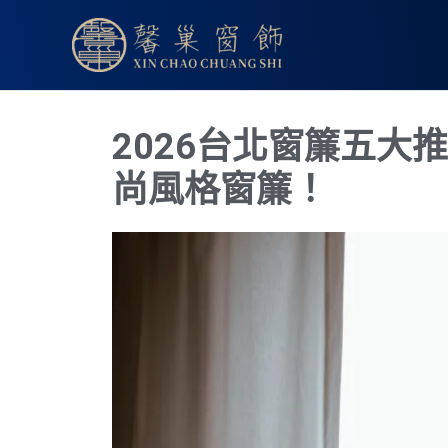
跳
至
主
要
內
2026台北窗簾五大
容
尚風格窗簾！