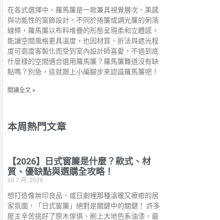
在各式選擇中，羅馬簾是一款兼具視覺層次、美感
與功能性的窗飾設計。不同於捲簾或調光簾的俐落
線條，羅馬簾以布料堆疊的形態呈現柔和立體感，
能讓空間風格更具溫度，也因材質、折法與遮光程
度可高度客製化而受到室內設計師喜愛，不過到底
什麼樣的空間適合選用羅馬簾？羅馬簾難道沒有缺
點嗎？別急，這就跟上小編腳步來認識羅馬簾吧！
閱讀全文 »
本周熱門文章
【2026】日式窗簾是什麼？款式、材
質、優缺點與選購全攻略！
18 7 月, 2026
想打造像無印良品、或日劇裡那種溫暖又療癒的居
家氛圍，「日式窗簾」絕對是關鍵中的關鍵！ 許多
屋主辛苦挑好了原木傢俱、刷上大地色系油漆，最